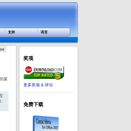
支持
语言
奖项
有的菜
更多奖项 & 评论
在
多
:
免费下载